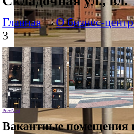
Складочная ул., вл. 
Главная
→
О бизнес-центр
3
Prev
Next
Вакантные помещения в