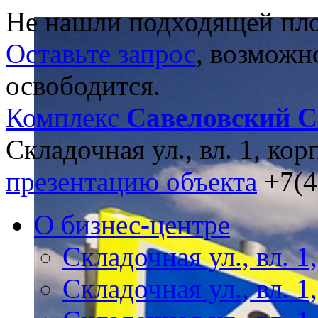
Не нашли подходящей пл
Оставьте запрос
, возможн
освободится.
Комплекс
Савеловский С
Складочная ул., вл. 1, корп
презентацию объекта
+7(4
О бизнес-центре
Складочная ул., вл. 1,
Складочная ул., вл. 1,